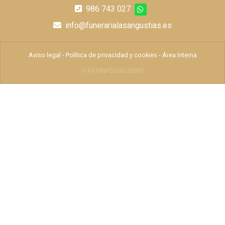
986 743 027
info@funerarialasangustias.es
Aviso legal
-
Política de privacidad y cookies
-
Área Interna
© PÁXINAS GALEGAS