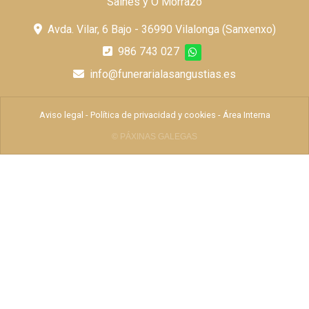
Salnés y O Morrazo
Avda. Vilar, 6 Bajo - 36990 Vilalonga (Sanxenxo)
986 743 027
info@funerarialasangustias.es
Aviso legal
-
Política de privacidad y cookies
-
Área Interna
© PÁXINAS GALEGAS