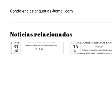
Condolencias.angustias@gmail.com
Noticias relacionadas
31
16
jul
jul
DOÑA OTILIA ABAL ABAL
Dña. JOSEFA REFOJOS
FANDIÑO
ESQUELAS
ESQUELAS