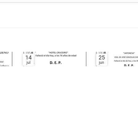
14
25
jul
jun
D. SERVANDO CASTRO
DÑA. ROSA RODRÍG
CASTRO
BERNARDEZ
ESQUELAS
ESQUELAS